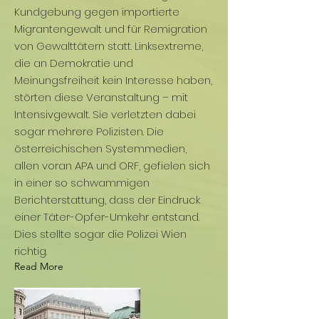
Kundgebung gegen importierte
Migrantengewalt und für Remigration
von Gewalttätern statt. Linksextreme,
die an Demokratie und
Meinungsfreiheit kein Interesse haben,
störten diese Veranstaltung – mit
Intensivgewalt. Sie verletzten dabei
sogar mehrere Polizisten. Die
österreichischen Systemmedien,
allen voran APA und ORF, gefielen sich
in einer so schwammigen
Berichterstattung, dass der Eindruck
einer Täter-Opfer-Umkehr entstand.
Dies stellte sogar die Polizei Wien
richtig.
Read More