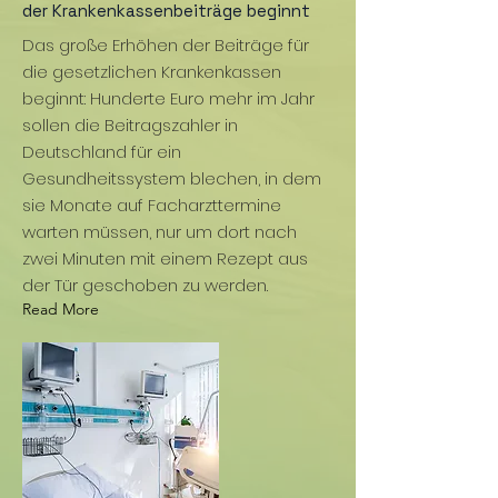
der Krankenkassenbeiträge beginnt
Das große Erhöhen der Beiträge für
die gesetzlichen Krankenkassen
beginnt: Hunderte Euro mehr im Jahr
sollen die Beitragszahler in
Deutschland für ein
Gesundheitssystem blechen, in dem
sie Monate auf Facharzttermine
warten müssen, nur um dort nach
zwei Minuten mit einem Rezept aus
der Tür geschoben zu werden.
Read More