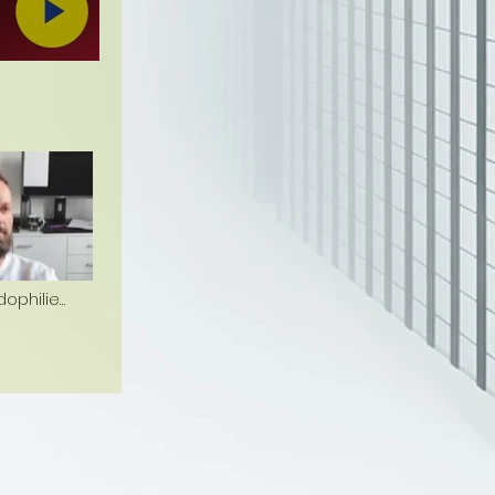
dophilie
ich!