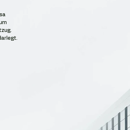
lsa
 um
tzug.
darlegt.