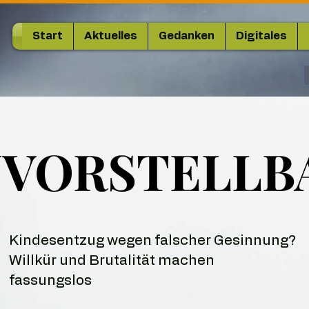
Start
Aktuelles
Gedanken
Digitales
VORSTELLB
VORSTELLB
Kindesentzug wegen falscher Gesinnung?
Willkür und Brutalität machen
fassungslos