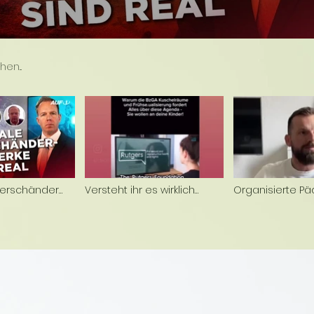
erschänder
Versteht ihr es wirklich
Organisierte Pä
nicht?
gibt es tatsächl