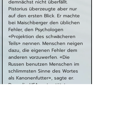
demnächst nicht überfällt. 
Pistorius überzeugte aber nur 
auf den ersten Blick. Er machte 
bei Maischberger den üblichen 
Fehler, den Psychologen 
«Projektion des schwächeren 
Teils» nennen. Menschen neigen 
dazu, die eigenen Fehler dem 
anderen vorzuwerfen. «Die 
Russen benutzen Menschen im 
schlimmsten Sinne des Wortes 
als Kanonenfutter», sagte er.
Dass die USA, unterstützt von 
den Berliner Kriegsbefürwortern, 
die Ukrainer als Kanonenfutter 
für ihre geostrategischen Ziele 
verheizen und die Deutschen 
anstandslos zur Kasse bitten, 
käme ihm nie in den Sinn. 