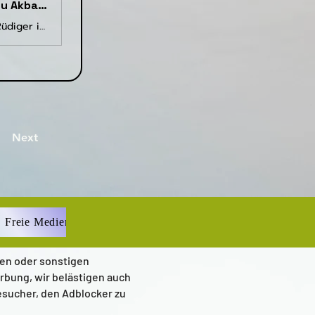
Rüdiger zeigt wieder Tauhid-Finger und ruft „Allahu Akbar“ in die Kamera - Apollo News
Seit Wochen steht der deutsche Nationalspieler Antonio Rüdiger in der Kritik. Dem Innenverteidiger wird vorgeworfen, auf Instagram zu Beginn des ...
Next
Freie Medien
ien oder sonstigen
rbung, wir belästigen auch
esucher, den Adblocker zu