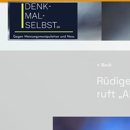
< Back
Rüdige
ruft „