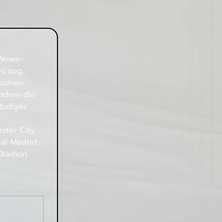
 
 News
-
s sog. 
ischen 
chdem die 
Rüdiger 
ter City, 
al Madrid 
Stadion. 