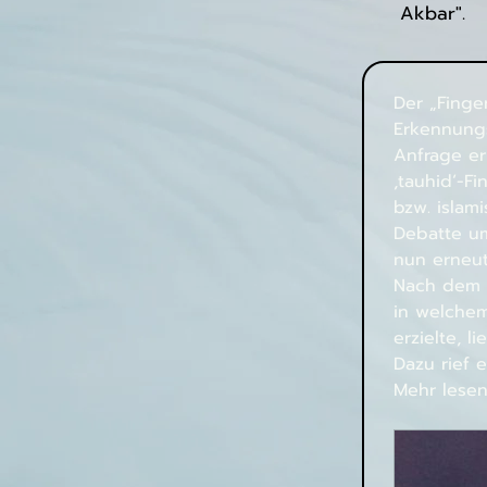
Akbar".
Der „Finge
Erkennungs
Anfrage er
,tauhid‘-F
bzw. islam
Debatte um
nun erneut
Nach dem V
in welchem
erzielte, 
Dazu rief 
Mehr lesen