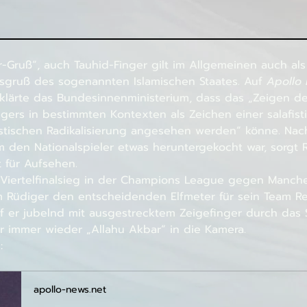
r-Gruß“, auch Tauhid-Finger gilt im Allgemeinen auch als
gruß des sogenannten Islamischen Staates. Auf 
Apollo
klärte das Bundesinnenministerium, dass das „Zeigen de
ingers in bestimmten Kontexten als Zeichen einer salafist
istischen Radikalisierung angesehen werden“ könne. Na
 den Nationalspieler etwas heruntergekocht war, sorgt 
 für Aufsehen.
iertelfinalsieg in der Champions League gegen Manches
 Rüdiger den entscheidenden Elfmeter für sein Team Re
lief er jubelnd mit ausgestrecktem Zeigefinger durch das 
er immer wieder „Allahu Akbar“ in die Kamera.
:
apollo-news.net