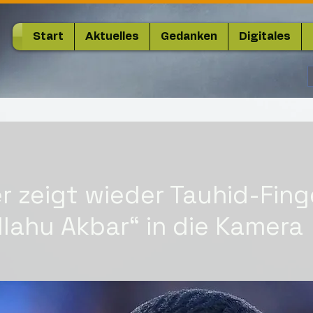
Start
Aktuelles
Gedanken
Digitales
r zeigt wieder Tauhid-Fing
Allahu Akbar“ in die Kamera