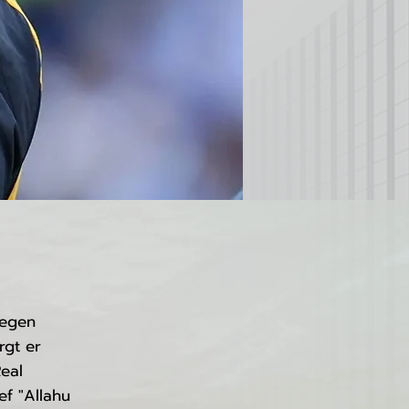
wegen
rgt er
eal
ef "Allahu