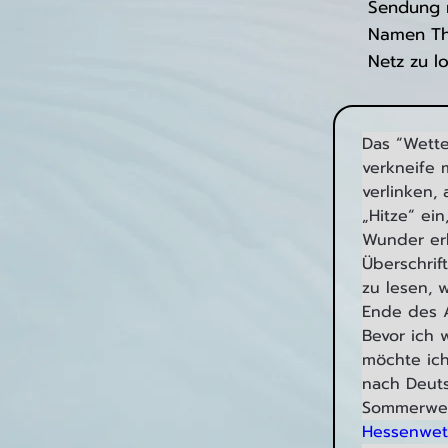
Sendung m
Namen The
Netz zu l
Das “Wette
verkneife 
verlinken,
„Hitze“ ei
Wunder erl
Überschrif
zu lesen, 
Ende des A
Bevor ich
möchte ich
nach Deuts
Sommerwett
Hessenwet