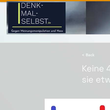
< Back
Keine 
sie et