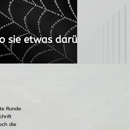
te Runde.
hrift
och die