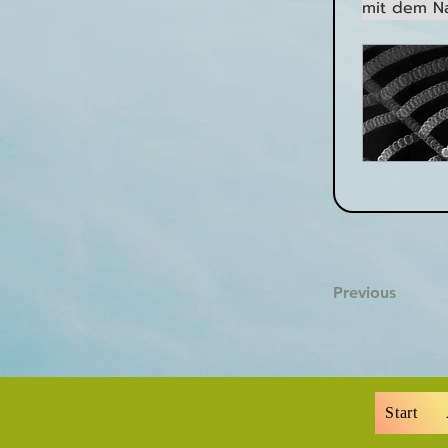
mit dem Na
Previous
Start