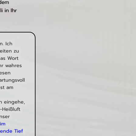
 dem
 in Ihr
. Ich 
eiten zu 
das Wort 
hr wahres 
iesen 
rtungsvoll 
ist am 
n eingehe, 
Heißluft 
nser 
im 
ende Tief