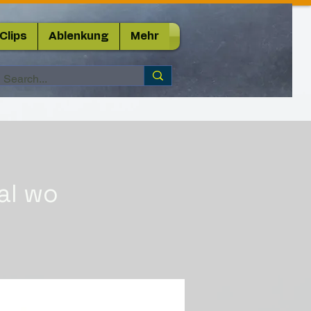
Clips
Ablenkung
Mehr
al wo