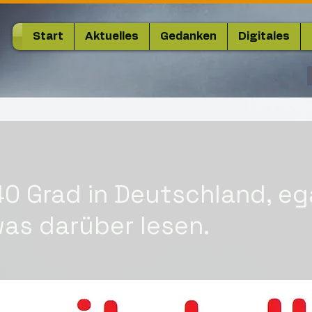
Start
Aktuelles
Gedanken
Digitales
40 Grad in Deutschland, eg
was darüber lesen.