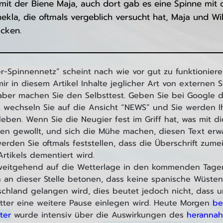
it der Biene Maja, auch dort gab es eine Spinne mit
kla, die oftmals vergeblich versucht hat, Maja und Willi
ocken.
r-Spinnennetz” scheint nach wie vor gut zu funktionieren
mir in diesem Artikel Inhalte jeglicher Art von externen S
 aber machen Sie den Selbsttest. Geben Sie bei Google 
n, wechseln Sie auf die Ansicht “NEWS” und Sie werden I
eben. Wenn Sie die Neugier fest im Griff hat, was mit d
ten gewollt, und sich die Mühe machen, diesen Text erwa
werden Sie oftmals feststellen, dass die Überschrift zume
rtikels dementiert wird.
 weitgehend auf die Wetterlage in den kommenden Tage
 an dieser Stelle betonen, dass keine spanische Wüsten-
chland gelangen wird, dies beutet jedoch nicht, dass u
er eine weitere Pause einlegen wird. Heute Morgen
 be
ter
 wurde intensiv über die Auswirkungen des 
herannah