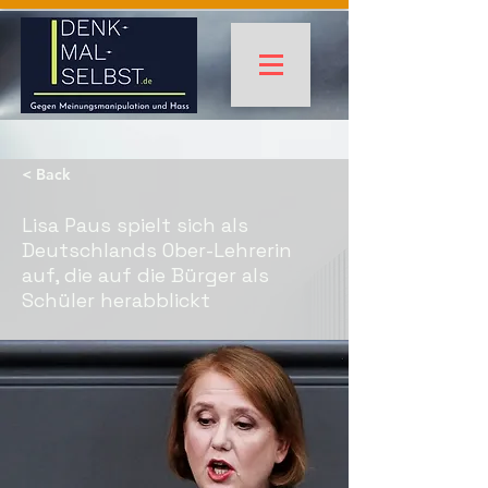
< Back
Lisa Paus spielt sich als
Deutschlands Ober-Lehrerin
auf, die auf die Bürger als
Schüler herabblickt