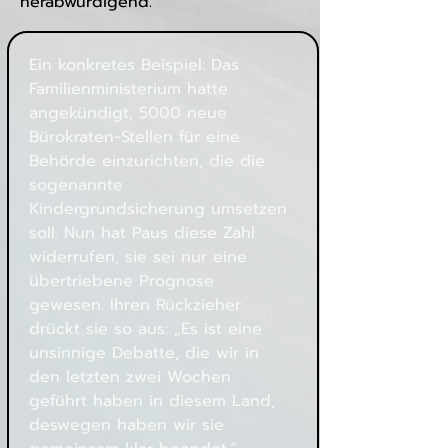
herabwürdigend.
Ein konkretes Beispiel: Das 
Familienministerium hatte 
angekündigt, 5000 neue 
Bürokraten-Stellen für eine 
Behörde einzurichten, die die 
sogenannte 
Kindergrundsicherung umsetzen 
soll. Nun hat Paus diese Zahl 
widerrufen, sie sei nur eine 
übertriebene Prognose 
gewesen. Ihren Rückzieher 
drückt sie so aus: „Es ist eine 
unsinnige Debatte, die wir in 
den letzten zwei Wochen 
geführt haben in diesem Land, 
deswegen haben wir sie 