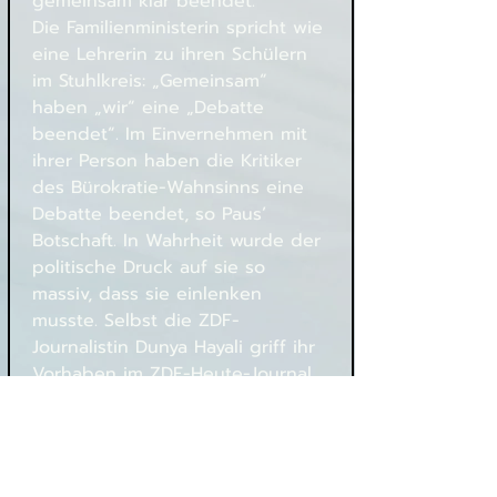
gemeinsam klar beendet.“
Die Familienministerin spricht wie 
eine Lehrerin zu ihren Schülern 
im Stuhlkreis: „Gemeinsam“ 
haben „wir“ eine „Debatte 
beendet“. Im Einvernehmen mit 
ihrer Person haben die Kritiker 
des Bürokratie-Wahnsinns eine 
Debatte beendet, so Paus’ 
Botschaft. In Wahrheit wurde der 
politische Druck auf sie so 
massiv, dass sie einlenken 
musste. Selbst die ZDF-
Journalistin Dunya Hayali griff ihr 
Vorhaben im ZDF-Heute-Journal 
grundsätzlich an. Etwas „stimmt 
doch mit ihrem Konzept nicht“, 
sagte Hayali.
Mehr lesen: