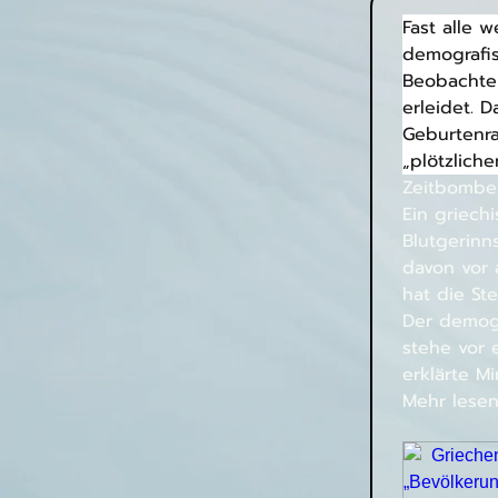
Fast alle 
demografis
Beobachter
erleidet. 
Geburtenra
„plötzlich
Zeitbombe
Ein griech
Blutgerinn
davon vor
hat die Ste
Der demogr
stehe vor 
erklärte Mi
Mehr lesen