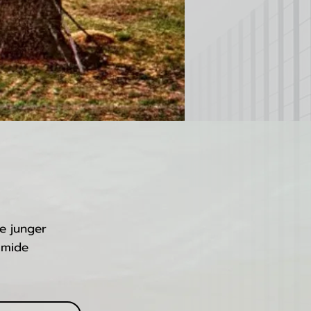
le junger
amide