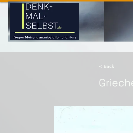
< Back
Griech