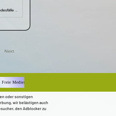
Die Geburtenrate ist weiter eingestürzt und "plötzliche" Todesfälle junger Menschen werden immer mehr: Das bringt die Bevölkerungspyramide Griechenland endgültig an den Rand des Kollaps.
Next
Freie Medien
ien oder sonstigen
rbung, wir belästigen auch
esucher, den Adblocker zu