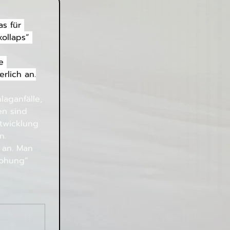
s für 
ollaps“ 
e 
rlich an.
aganfälle, 
en sind 
twicklung 
n.
 an. Man 
rohung“ 