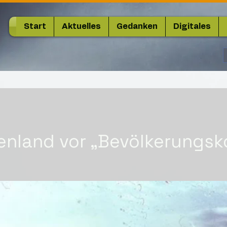
Start
Aktuelles
Gedanken
Digitales
enland vor „Bevölkerungsk