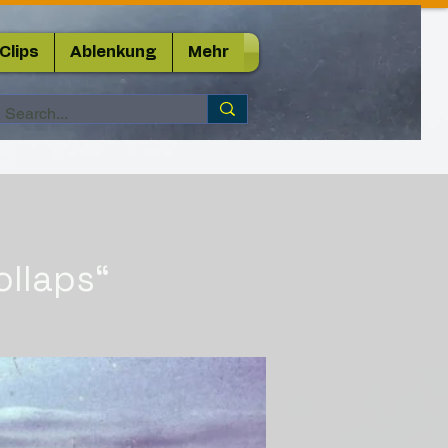
Clips
Ablenkung
Mehr
ollaps“