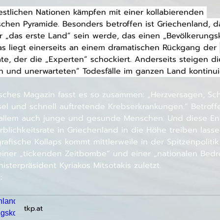
westlichen Nationen kämpfen mit einer kollabierenden 
chen Pyramide. Besonders betroffen ist Griechenland, da
 „das erste Land“ sein werde, das einen „Bevölkerungsk
Das liegt einerseits an einem dramatischen Rückgang der 
te, der die „Experten“ schockiert. Anderseits steigen di
en und unerwarteten“ Todesfälle im ganzen Land kontinuie
isches Magazin fasst es so zusammen: „Herzversagen, Schl
sel und schnell auftretende Krebserkrankungen.“ Betroff
 allem auch junge und gesunde Menschen. Und diese En
rblichkeitsrate in Griechenland in die Höhe treiben lasse
afische Kollaps kommt mittlerweile in der Spitzenpolitik
einer „tickenden Zeitbombe“ und einer „nationalen Bed
nisterpräsident Kyriakos Mitsotakis zuletzt.
:
tkp.at