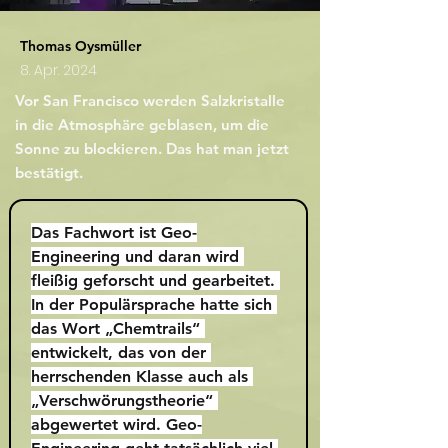
Thomas Oysmüller
8. Apr. 2024
Vor San Francisco werden Salzkristalle
in die Atmosphäre geblasen, um die
Sonne zu blockieren. Das hat man jetzt
bestätigt.
Das Fachwort ist Geo-
Engineering und daran wird 
fleißig geforscht und gearbeitet. 
In der Populärsprache hatte sich 
das Wort „Chemtrails“ 
entwickelt, das von der 
herrschenden Klasse auch als 
„Verschwörungstheorie“ 
abgewertet wird. Geo-