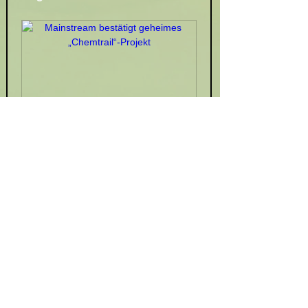
tkp.at
Mainstream bestätigt
geheimes „Chemtrail“-
Projekt
Vor San Francisco werden
Salzkristalle in die Atmosphäre
geblasen, um die Sonne zu
blockieren. Das hat man jetzt
bestätigt.