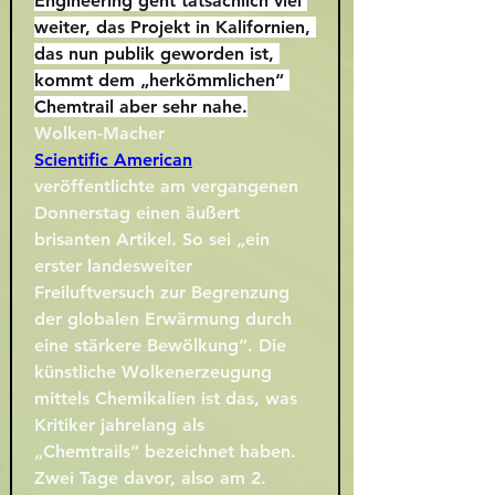
Engineering geht tatsächlich viel 
weiter, das Projekt in Kalifornien, 
das nun publik geworden ist, 
kommt dem „herkömmlichen“ 
Chemtrail aber sehr nahe.
Wolken-Macher
Scientific American
veröffentlichte am vergangenen 
Donnerstag einen äußert 
brisanten Artikel. So sei „ein 
erster landesweiter 
Freiluftversuch zur Begrenzung 
der globalen Erwärmung durch 
eine stärkere Bewölkung“. Die 
künstliche Wolkenerzeugung 
mittels Chemikalien ist das, was 
Kritiker jahrelang als 
„Chemtrails“ bezeichnet haben. 
Zwei Tage davor, also am 2. 